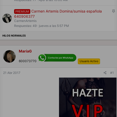
d
o
F
Carmen Artemis Domina/sumisa española
PREMIUM
i
640906377
j
CarmenArtemis
a
Respuestas
49
jueves a las 5:57 PM
d
o
MaríaG
600073770
Usuario Activo
21 Abr 2017
#1