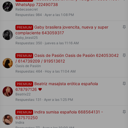
i
WhatsApp 722490738
j
Rebecasecret
a
Respuestas
984
Ayer a las 1:08 PM
d
o
F
Gaby brasilera jovencita, nueva y super
PREMIUM
i
complaciente 643059317
j
Gaby_brasil25
a
Respuestas
350
jueves a las 11:16 AM
d
o
F
Oasis de Pasión Oasis de Pasión 624053042
PREMIUM
i
/ 614739209 / 919513612
j
Oasis de Pasión
a
Respuestas
464
Hoy a las 11:04 AM
d
o
F
Beatriz masajista erótica española
PREMIUM
i
678797126 ❤️
j
Beatrix22
a
Respuestas
131
Ayer a las 1:25 PM
d
o
F
Indira sumisa española 668564131 -
PREMIUM
i
637570250
j
Indira
a
Respuestas
77
Ayer a las 10:00 AM