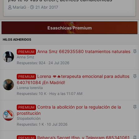
A
F
MaríaG
21 Abr 2017
u
e
t
c
o
h
Esaschicas Premium
r
a
d
d
e
e
t
i
F
Anna Smz 662935580 tratamientos naturales
e
n
PREMIUM
i
m
Anna Smz
i
a
c
j
Respuestas
924
24 Jul 2026
i
a
o
d
F
Lorena 💋🔥terapeuta emocional para adultos
PREMIUM
o
i
640761084 ¡En Madrid!
j
Lorena lorenita
a
Respuestas
10 K
Hoy a las 11:07 AM
d
o
F
Contra la abolición por la regulación de la
PREMIUM
i
prostitución
j
Stopabolición
a
Respuestas
1 K
10 Jul 2026
d
o
F
Rebeca’s Secret tfno. y Telegram 685341061
PREMIUM