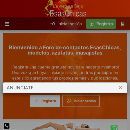
Iniciar sesión
Registro
Foro de contactos EsasChicas,
modelos, azafatas, masajistas
¡Registra una cuenta gratuita hoy para hacerte miembro!
Una vez que hayas iniciado sesión, podrás participar en
este sitio agregando tus propios temas y publicaciones,
¡así como conectarte con otros miembros
ANUNCIATE
Registro
Iniciar sesión