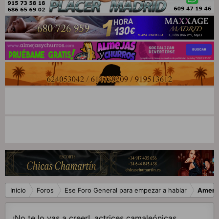
Inicio
Foros
Ese Foro General para empezar a hablar
Ameni
¡No te lo vas a creer!, actrices camaleónicas