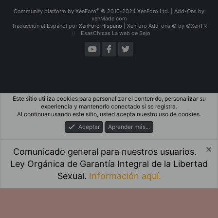
S
S
®
Community platform by XenForo
© 2010-2024 XenForo Ltd.
|
Add-Ons
by
xenMade.com
Traducción al Español por
XenForo Hispano
|
Xenforo Add-ons
© by ©XenTR
EsasChicas
La web de Sejo
Este sitio utiliza cookies para personalizar el contenido, personalizar su
experiencia y mantenerlo conectado si se registra.
Al continuar usando este sitio, usted acepta nuestro uso de cookies.
Aceptar
Aprender más...
Comunicado general para nuestros usuarios.
Ley Orgánica de Garantía Integral de la Libertad
Sexual.
Información aquí.
Foros
Qué Hay De Nuevo
Iniciar Sesión
Registro