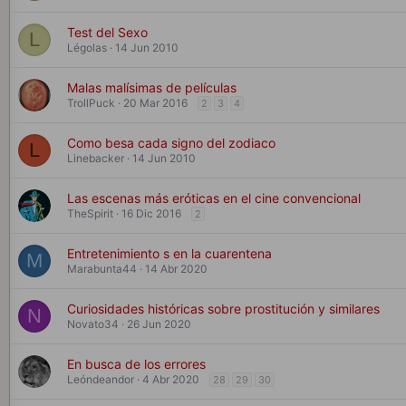
Test del Sexo
L
Légolas
14 Jun 2010
Malas malísimas de películas
TrollPuck
20 Mar 2016
2
3
4
Como besa cada signo del zodiaco
L
Linebacker
14 Jun 2010
Las escenas más eróticas en el cine convencional
TheSpirit
16 Dic 2016
2
Entretenimiento s en la cuarentena
M
Marabunta44
14 Abr 2020
Curiosidades históricas sobre prostitución y similares
N
Novato34
26 Jun 2020
En busca de los errores
Leóndeandor
4 Abr 2020
28
29
30