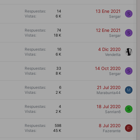
13 Ene 2021
Respuestas
14
S
Vistas
6 K
Sergar
12 Ene 2021
Respuestas
74
S
Vistas
18 K
Sergar
4 Dic 2020
Respuestas
16
Vistas
6 K
Vendetta
14 Oct 2020
Respuestas
33
S
Vistas
8 K
Sergar
21 Jul 2020
Respuestas
6
M
Vistas
2 K
Marabunta44
18 Jul 2020
Respuestas
4
S
Vistas
2 K
Sanrian6
8 Jul 2020
Respuestas
598
F
Vistas
45 K
Fazerante