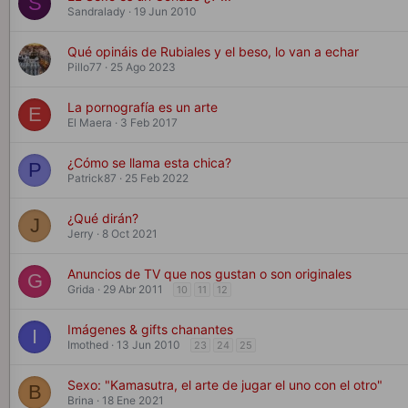
S
Sandralady
19 Jun 2010
Qué opináis de Rubiales y el beso, lo van a echar
Pillo77
25 Ago 2023
La pornografía es un arte
E
El Maera
3 Feb 2017
¿Cómo se llama esta chica?
P
Patrick87
25 Feb 2022
¿Qué dirán?
J
Jerry
8 Oct 2021
Anuncios de TV que nos gustan o son originales
G
Grida
29 Abr 2011
10
11
12
Imágenes & gifts chanantes
I
Imothed
13 Jun 2010
23
24
25
Sexo: "Kamasutra, el arte de jugar el uno con el otro"
B
Brina
18 Ene 2021