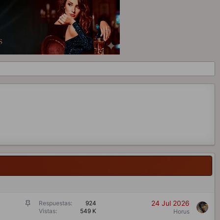
F
24 Jul 2026
Respuestas
924
Vistas
549 K
i
Horus