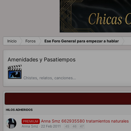
Inicio
Foros
Ese Foro General para empezar a hablar
Amenidades y Pasatiempos
Chistes, relatos, canciones…
Anna Smz 662935580 tratamientos naturales
PREMIUM
Anna Smz
22 Feb 2011
45
46
47