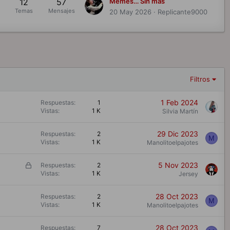
12
57
Memes… Sin mas
Temas
Mensajes
20 May 2026
Replicante9000
Filtros
1 Feb 2024
Respuestas
1
Vistas
1 K
Silvia Martín
29 Dic 2023
Respuestas
2
M
Vistas
1 K
Manolitoelpajotes
B
5 Nov 2023
Respuestas
2
Vistas
1 K
l
Jersey
o
q
28 Oct 2023
Respuestas
2
M
u
Vistas
1 K
Manolitoelpajotes
e
a
28 Oct 2023
Respuestas
7