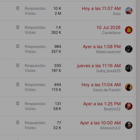
j
a
F
Hoy a las 11:07 AM
Respuestas
10 K
d
Vistas
2 M
i
Sejo
o
j
a
F
10 Jul 2026
Respuestas
1 K
d
Vistas
262 K
i
Castellano
o
j
a
F
Ayer a las 1:08 PM
Respuestas
984
d
Vistas
257 K
i
Rebecasecret
o
j
a
F
jueves a las 11:16 AM
Respuestas
350
d
Vistas
197 K
i
Gaby_brasil25
o
j
a
F
Hoy a las 11:04 AM
Respuestas
464
d
Vistas
115 K
i
Oasis de Pasión
o
j
a
F
Ayer a las 1:25 PM
Respuestas
131
d
Vistas
38 K
i
Beatrix22
o
j
a
F
Ayer a las 10:00 AM
Respuestas
77
d
Vistas
32 K
i
Mimosín2.0
o
j