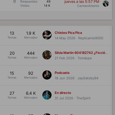
a
F
jueves a las 5:57 PM
Respuestas
49
d
Vistas
14 K
i
CarmenArtemis
o
j
a
d
o
13
1.9 K
Chistes Pica Pica
Temas
Mensajes
14 May 2026
Replicante9000
20
444
Silvia Martín 604182742 ¿Ficción o realidad? Relatos eróticos
Temas
Mensajes
21 Feb 2026
Tomáspa
15
92
Podcasts
Temas
Mensajes
18 Jun 2026
JayGatsby94
27
6.4 K
En directo
Temas
Mensajes
31 Jul 2026
TheSpirit