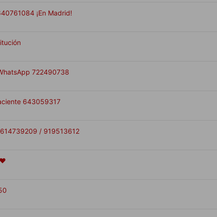
 640761084 ¡En Madrid!
itución
1 WhatsApp 722490738
laciente 643059317
/ 614739209 / 919513612
❤️
50