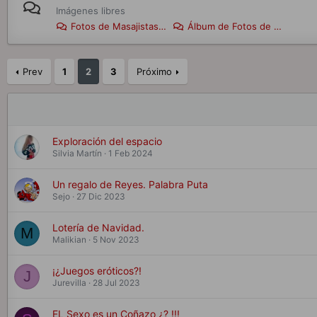
Imágenes libres
Fotos de Masajistas y Chicas Liberales
Álbum de Fotos de Esas Chicas del Foro
Prev
1
2
3
Próximo
Exploración del espacio
Silvia Martín
1 Feb 2024
Un regalo de Reyes. Palabra Puta
Sejo
27 Dic 2023
Lotería de Navidad.
M
Malikian
5 Nov 2023
¡¿Juegos eróticos?!
J
Jurevilla
28 Jul 2023
EL Sexo es un Coñazo ¿? !!!