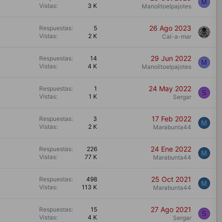
M
d
Vistas
3 K
Manolitoelpajotes
o
26 Ago 2023
Respuestas
5
Vistas
2 K
Cal-a-mar
29 Jun 2022
Respuestas
14
M
Vistas
4 K
Manolitoelpajotes
24 May 2022
Respuestas
1
S
Vistas
1 K
Sergar
17 Feb 2022
Respuestas
3
M
Vistas
2 K
Marabunta44
24 Ene 2022
Respuestas
226
M
Vistas
77 K
Marabunta44
25 Oct 2021
Respuestas
498
M
Vistas
113 K
Marabunta44
27 Ago 2021
Respuestas
15
S
Vistas
4 K
Sergar