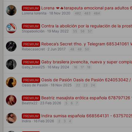
Lorena 💋🔥terapeuta emocional para adultos
PREMIUM
Lorena lorenita
18 Nov 2020
482
483
484
Contra la abolición por la regulación de la prost
PREMIUM
Stopabolición
19 May 2022
55
56
57
Rebeca’s Secret tfno. y Telegram 68534106
PREMIUM
Rebecasecret
2 Jun 2017
48
49
50
Gaby brasilera jovencita, nueva y super comp
PREMIUM
Gaby_brasil25
16 May 2024
16
17
18
Oasis de Pasión Oasis de Pasión 624053042 
PREMIUM
Oasis de Pasión
18 Nov 2025
22
23
24
Beatriz masajista erótica española 678797126 
PREMIUM
Beatrix22
23 Feb 2026
5
6
7
Indira sumisa española 668564131 - 6375702
PREMIUM
Indira
16 Feb 2026
2
3
4