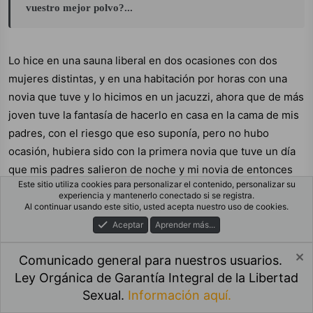
vuestro mejor polvo?...
Lo hice en una sauna liberal en dos ocasiones con dos
mujeres distintas, y en una habitación por horas con una
novia que tuve y lo hicimos en un jacuzzi, ahora que de más
joven tuve la fantasía de hacerlo en casa en la cama de mis
padres, con el riesgo que eso suponía, pero no hubo
ocasión, hubiera sido con la primera novia que tuve un día
que mis padres salieron de noche y mi novia de entonces
Este sitio utiliza cookies para personalizar el contenido, personalizar su
me trajo a casa en coche y le dije de subir y hacerlo pero
experiencia y mantenerlo conectado si se registra.
me dijo que no.
Al continuar usando este sitio, usted acepta nuestro uso de cookies.
El vídeo de hoy me pone mucho, estás como un tren, como
Aceptar
Aprender más...
un queso de buena.
Comunicado general para nuestros usuarios.
R
Lorena lorenita
Ley Orgánica de Garantía Integral de la Libertad
e
a
Sexual.
Información aquí.
c
Foros
Qué Hay De Nuevo
Iniciar Sesión
Registro