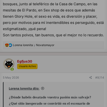
bosques, junto al teleférico de la Casa de Campo, en las
mesitas de El Pardo, en Sex shop de esos que además
tienen Glory Hole, el sexo es vida, es diversión y placer,
pero por motivos para mí inentendibles es perseguido, está
estigmatizado, ¡qué pena!
Son tantos polvos, tan buenos, que el mejor no lo recuerdo.
R
Lorena lorenita
y
Novatomayor
e
a
c
c
Egfjus30
i
Usuario Activo
o
n
e
5 May 2026
#9,114
s
:
Lorena lorenita dijo:
¿Dónde habéis desatado vuestra pasión más salvaje?
¿Qué sitio inesperado se convirtió en el escenario de