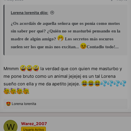
s
:
Lorena lorenita dijo:
¿Os acordáis de aquella señora que os ponía como motos
sin saber por qué? ¿Quién no se masturbó pensando en la
madre de algún amigo?
Los secretos más oscuros
suelen ser los que más nos excitan...
Contadlo todo!...
Mmmm
la verdad que con quien me masturbo y
me pone bruto como un animal jejejej es un tal Lorena
sueño con ella y me da apetito jejeje.
R
Lorena lorenita
e
a
c
c
Warez_2007
W
i
Usuario Activo