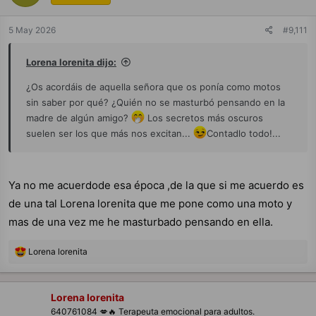
o
n
e
5 May 2026
#9,111
s
:
Lorena lorenita dijo:
¿Os acordáis de aquella señora que os ponía como motos
sin saber por qué? ¿Quién no se masturbó pensando en la
madre de algún amigo?
Los secretos más oscuros
suelen ser los que más nos excitan...
Contadlo todo!...
Ya no me acuerdode esa época ,de la que si me acuerdo es
de una tal Lorena lorenita que me pone como una moto y
mas de una vez me he masturbado pensando en ella.
R
Lorena lorenita
e
a
c
c
Lorena lorenita
i
640761084 💋🔥 Terapeuta emocional para adultos.