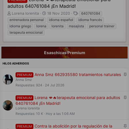
adultos 640761084 ¡En Madrid!
A
F
E
Lorena lorenita
18 Nov 2020
640761084
u
e
t
entrenadora personal
idioma español
idioma francés
t
c
i
idioma griego
lorena
lorenita
masajista
personal trainer
o
h
q
terapeuta emocional
r
a
u
d
d
e
e
e
t
t
i
a
Esaschicas Premium
e
n
s
m
i
a
c
i
F
Anna Smz 662935580 tratamientos naturales
PREMIUM
o
i
Anna Smz
j
Respuestas
924
24 Jul 2026
a
d
F
Lorena 💋🔥terapeuta emocional para adultos
PREMIUM
o
i
640761084 ¡En Madrid!
j
Lorena lorenita
a
Respuestas
10 K
Hoy a las 1:06 AM
d
o
F
Contra la abolición por la regulación de la
PREMIUM