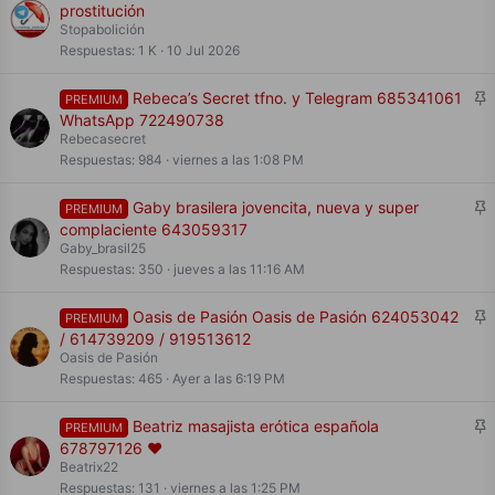
i
prostitución
j
Stopabolición
a
Respuestas
1 K
10 Jul 2026
d
o
F
Rebeca’s Secret tfno. y Telegram 685341061
PREMIUM
i
WhatsApp 722490738
j
Rebecasecret
a
Respuestas
984
viernes a las 1:08 PM
d
o
F
Gaby brasilera jovencita, nueva y super
PREMIUM
i
complaciente 643059317
j
Gaby_brasil25
a
Respuestas
350
jueves a las 11:16 AM
d
o
F
Oasis de Pasión Oasis de Pasión 624053042
PREMIUM
i
/ 614739209 / 919513612
j
Oasis de Pasión
a
Respuestas
465
Ayer a las 6:19 PM
d
o
F
Beatriz masajista erótica española
PREMIUM
i
678797126 ❤️
j
Beatrix22
a
Respuestas
131
viernes a las 1:25 PM