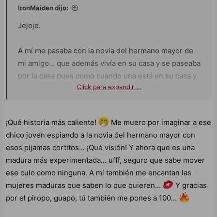
IronMaiden dijo:
Jejeje.
A mí me pasaba con la novia del hermano mayor de
mi amigo… que además vivía en su casa y se paseaba
por la casa pues como cuando una está en su casa y
Click para expandir ...
yo que era el Amigo del hermano pequeño disfrutaba
de aquellas visiones (que culo tenía aquella
muchacha por dios)… y como le gustaban los pijamas
¡Qué historia más caliente!
Me muero por imaginar a ese
cortitos.
chico joven espiando a la novia del hermano mayor con
esos pijamas cortitos... ¡Qué visión! Y ahora que es una
Voy a parar o me voy a tener que hacer una por
madura más experimentada... ufff, seguro que sabe mover
aquellos recuerdos.
ese culo como ninguna. A mí también me encantan las
mujeres maduras que saben lo que quieren...
Y gracias
Hoy la veo, una señora que sigue estando de buen
por el piropo, guapo, tú también me pones a 100...
ver y que aunque ya es mayor seguro que está de
mejor follar…
si se me pusiera a tiro no dudaría…