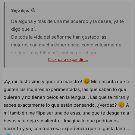
Sejo dijo:
De alguna y más de una me acuerdo y la desee, ya te
Por cierto... Qué buena estás Lorena.
digo que sí.
De toda la vida del señor me han gustado las
mujeres con mucha experiencia, como vulgarmente
se dice “muy folladas”, motivo por el que
Click para expandir ...
mayormente siempre me fijé en las maduras. Sin
descartar nada, nunca me han llamado la atención las
más niñas, y sí siempre las adultas, las que son toda
¡Ay, mi ilustrísimo y querido maestro!
Me encanta que te
una mujer. Eso sí, siempre muy golfas, muy guarras,
gusten las mujeres experimentadas, las que saben lo que
muy viciosas, muy indecentes, esas a las que le
quieren y no tienen pelos en la lengua... Las que te miran y
gustan los hombres y los desean dentro…
@Lorena
sabes exactamente lo que están pensando, ¿Verdad?
A
lorenita
.
mí también me flipa ser una de esas, una que te desgarra a
besos y te deja sin aliento... Imagina lo que podríamos
hacer tú y yo, con toda esa experiencia que te gusta tanto...