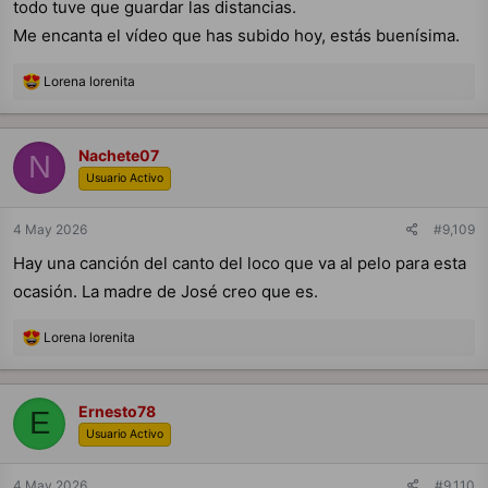
todo tuve que guardar las distancias.
Me encanta el vídeo que has subido hoy, estás buenísima.
R
Lorena lorenita
e
a
c
c
Nachete07
N
i
Usuario Activo
o
n
e
4 May 2026
#9,109
s
:
Hay una canción del canto del loco que va al pelo para esta
ocasión. La madre de José creo que es.
R
Lorena lorenita
e
a
c
c
Ernesto78
E
i
Usuario Activo
o
n
e
4 May 2026
#9,110