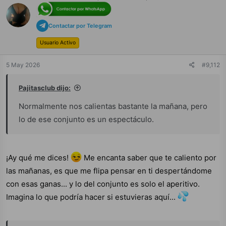
o
n
e
s
Contactar por Telegram
:
Usuario Activo
5 May 2026
#9,112
Pajitasclub dijo:
Normalmente nos calientas bastante la mañana, pero
lo de ese conjunto es un espectáculo.
¡Ay qué me dices!
Me encanta saber que te caliento por
las mañanas, es que me flipa pensar en ti despertándome
con esas ganas... y lo del conjunto es solo el aperitivo.
Imagina lo que podría hacer si estuvieras aquí...