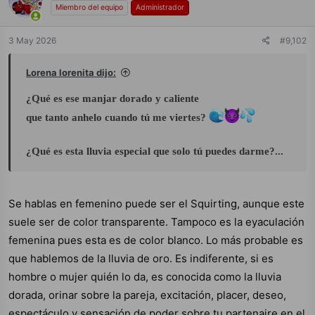
i
Miembro del equipo
Administrador
o
n
e
3 May 2026
#9,102
s
:
Lorena lorenita dijo:
¿Qué es ese manjar dorado y caliente
que tanto anhelo cuando tú me viertes?
¿Qué es esta lluvia especial que solo tú puedes darme?...
Se hablas en femenino puede ser el Squirting, aunque este
suele ser de color transparente. Tampoco es la eyaculación
femenina pues esta es de color blanco. Lo más probable es
que hablemos de la lluvia de oro. Es indiferente, si es
hombre o mujer quién lo da, es conocida como la lluvia
dorada, orinar sobre la pareja, excitación, placer, deseo,
espectáculo y sensación de poder sobre tu partenaire en el