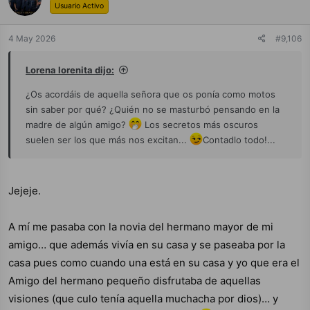
Usuario Activo
o
n
e
4 May 2026
#9,106
s
:
Lorena lorenita dijo:
¿Os acordáis de aquella señora que os ponía como motos
sin saber por qué? ¿Quién no se masturbó pensando en la
madre de algún amigo?
Los secretos más oscuros
suelen ser los que más nos excitan...
Contadlo todo!...
Jejeje.
A mí me pasaba con la novia del hermano mayor de mi
amigo… que además vivía en su casa y se paseaba por la
casa pues como cuando una está en su casa y yo que era el
Amigo del hermano pequeño disfrutaba de aquellas
visiones (que culo tenía aquella muchacha por dios)… y