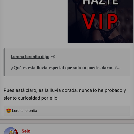
Lorena lorenita dijo:
¿Qué es esta lluvia especial que solo tú puedes darme?...
Pues está claro, es la lluvia dorada, nunca lo he probado y
siento curiosidad por ello.
R
Lorena lorenita
e
a
c
c
Sejo