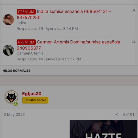
d
o
F
Indira sumisa española 668564131 -
PREMIUM
i
637570250
j
Indira
a
Respuestas
79
Ayer a las 8:44 PM
d
o
F
Carmen Artemis Domina/sumisa española
PREMIUM
i
640906377
j
CarmenArtemis
a
Respuestas
49
jueves a las 5:57 PM
d
o
Egfjus30
Usuario Activo
3 May 2026
#9,101