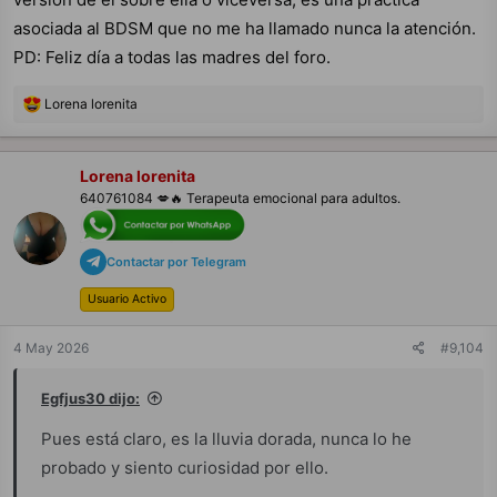
asociada al BDSM que no me ha llamado nunca la atención.
PD: Feliz día a todas las madres del foro.
R
Lorena lorenita
e
a
c
c
Lorena lorenita
i
640761084 💋🔥 Terapeuta emocional para adultos.
o
n
e
s
Contactar por Telegram
:
Usuario Activo
4 May 2026
#9,104
Egfjus30 dijo:
Pues está claro, es la lluvia dorada, nunca lo he
probado y siento curiosidad por ello.