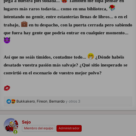
pega a nuestra piel sudada...
También me flipa pensar en
lugares más raros todavía... como en una biblioteca,
intentando no gemir, entre estanterías llenas de libros... o en el
trabajo,
en tu despacho, con la puerta cerrada pero sabiendo
que fuera hay gente que podría entrar en cualquier momento...
Así que no seáis tímidos, contadme todo...
¿Dónde habéis
desatado vuestra pasión más salvaje? ¿Qué sitio inesperado se
convirtió en el escenario de vuestro mejor polvo?
R
Bukkakero
,
Fireon
,
Bernardo
y otros 3
e
a
c
c
Sejo
i
Miembro del equipo
Administrador
o
n