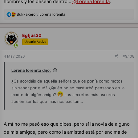
hombres y los desean dentro…
@Lorena lorenita
.
R
Bukkakero
y
Lorena lorenita
e
a
c
c
Egfjus30
i
Usuario Activo
o
n
e
4 May 2026
#9,108
s
:
Lorena lorenita dijo:
¿Os acordáis de aquella señora que os ponía como motos
sin saber por qué? ¿Quién no se masturbó pensando en la
madre de algún amigo?
Los secretos más oscuros
suelen ser los que más nos excitan...
A mí no me pasó eso que dices, pero sí la novia de alguno
de mis amigos, pero como la amistad está por encima de