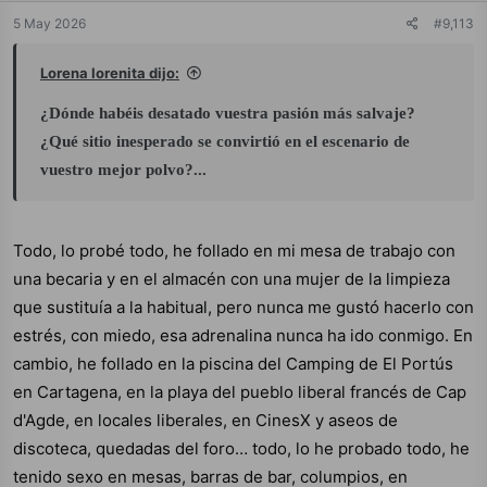
e
5 May 2026
#9,113
s
:
Lorena lorenita dijo:
¿Dónde habéis desatado vuestra pasión más salvaje?
¿Qué sitio inesperado se convirtió en el escenario de
vuestro mejor polvo?...
Todo, lo probé todo, he follado en mi mesa de trabajo con
una becaria y en el almacén con una mujer de la limpieza
que sustituía a la habitual, pero nunca me gustó hacerlo con
estrés, con miedo, esa adrenalina nunca ha ido conmigo. En
cambio, he follado en la piscina del Camping de El Portús
en Cartagena, en la playa del pueblo liberal francés de Cap
d'Agde, en locales liberales, en CinesX y aseos de
discoteca, quedadas del foro… todo, lo he probado todo, he
tenido sexo en mesas, barras de bar, columpios, en