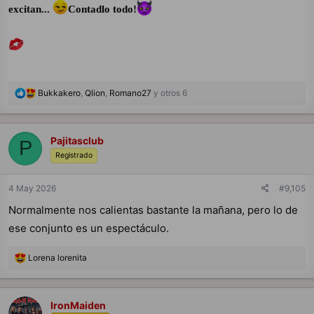
excitan...
Contadlo todo!
R
Bukkakero
,
Qlion
,
Romano27
y otros 6
e
a
c
c
Pajitasclub
P
i
Registrado
o
n
e
4 May 2026
#9,105
s
:
Normalmente nos calientas bastante la mañana, pero lo de
ese conjunto es un espectáculo.
R
Lorena lorenita
e
a
c
c
IronMaiden
i