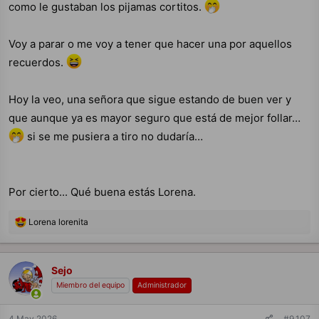
como le gustaban los pijamas cortitos.
Voy a parar o me voy a tener que hacer una por aquellos
recuerdos.
Hoy la veo, una señora que sigue estando de buen ver y
que aunque ya es mayor seguro que está de mejor follar…
si se me pusiera a tiro no dudaría…
Por cierto... Qué buena estás Lorena.
R
Lorena lorenita
e
a
c
c
Sejo
i
Miembro del equipo
Administrador
o
n
e
4 May 2026
#9,107