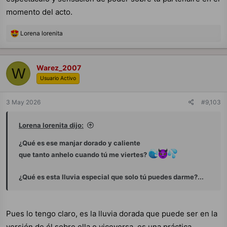
momento del acto.
R
Lorena lorenita
e
a
c
c
Warez_2007
W
i
Usuario Activo
o
n
e
3 May 2026
#9,103
s
:
Lorena lorenita dijo:
¿Qué es ese manjar dorado y caliente
que tanto anhelo cuando tú me viertes?
¿Qué es esta lluvia especial que solo tú puedes darme?...
Pues lo tengo claro, es la lluvia dorada que puede ser en la
versión de él sobre ella o viceversa, es una práctica