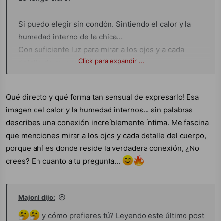
Si puedo elegir sin condón. Sintiendo el calor y la
humedad interno de la chica…
Con suficiente luz para mirar a los ojos y a cada
Click para expandir ...
detalle de su cuerpo y del momento.
Tu como prefieres que te lo haga?
Qué directo y qué forma tan sensual de expresarlo! Esa
imagen del calor y la humedad internos... sin palabras
Preciosa con ese vestido que invita a seguir
describes una conexión increíblemente íntima. Me fascina
subiéndolo…
que menciones mirar a los ojos y cada detalle del cuerpo,
porque ahí es donde reside la verdadera conexión, ¿No
crees? En cuanto a tu pregunta...
Majoni dijo:
y cómo prefieres tú? Leyendo este último post