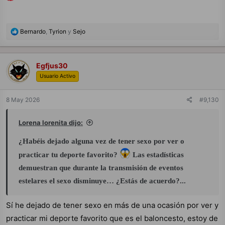
R
Bernardo
,
Tyrion
y
Sejo
e
a
c
c
Egfjus30
i
Usuario Activo
o
n
e
8 May 2026
#9,130
s
:
Lorena lorenita dijo:
¿Habéis dejado alguna vez de tener sexo por ver o
practicar tu deporte favorito?
Las estadísticas
demuestran que durante la transmisión de eventos
estelares el sexo disminuye… ¿Estás de acuerdo?...
Sí he dejado de tener sexo en más de una ocasión por ver y
practicar mi deporte favorito que es el baloncesto, estoy de