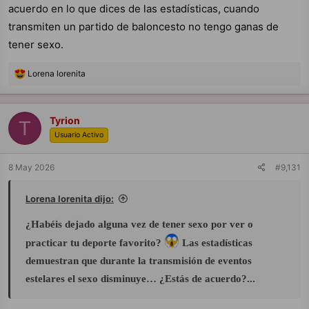
acuerdo en lo que dices de las estadísticas, cuando
transmiten un partido de baloncesto no tengo ganas de
tener sexo.
R
Lorena lorenita
e
a
c
c
Tyrion
T
i
Usuario Activo
o
n
e
8 May 2026
#9,131
s
:
Lorena lorenita dijo:
¿Habéis dejado alguna vez de tener sexo por ver o
practicar tu deporte favorito?
Las estadísticas
demuestran que durante la transmisión de eventos
estelares el sexo disminuye… ¿Estás de acuerdo?...