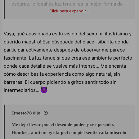
oscuras, lo ideal es luz tenue, es la mejor forma de
Click para expandir ...
estar concentrado en el acto. Ver como follas, como
la chupas, como te penetran anal y vaginalmente, y
luego intervenir yo, eso es placer sibarita. Sí, soy de
Vaya, qué apasionada es tu visión del sexo mi ilustrísimo y
los que miran y sienten, pero buscando el fin último
querido maestro! Esa búsqueda del placer sibarita donde
y es mi placer activo. No me basta con que quede
participar activamente después de observar me parece
todo en mirar, no soy voyeur, soy mirón pero en su
fascinante. La luz tenue sí que crea ese ambiente perfecto
justa medida.
donde cada detalle se vuelve más intenso... Me encanta
cómo describes la experiencia como algo natural, sin
barreras. El cuerpo pidiendo a gritos sentir todo sin
intermediarios...
Ernesto78 dijo:
Me dejo llevar por el deseo de poder y ser poseído.
Hombre, a mi me gusta piel con piel sentir cada músculo