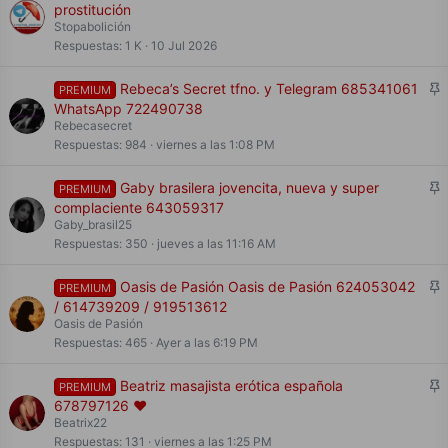
i
prostitución
j
Stopabolición
a
Respuestas
1 K
10 Jul 2026
d
o
F
Rebeca’s Secret tfno. y Telegram 685341061
PREMIUM
i
WhatsApp 722490738
j
Rebecasecret
a
Respuestas
984
viernes a las 1:08 PM
d
o
F
Gaby brasilera jovencita, nueva y super
PREMIUM
i
complaciente 643059317
j
Gaby_brasil25
a
Respuestas
350
jueves a las 11:16 AM
d
o
F
Oasis de Pasión Oasis de Pasión 624053042
PREMIUM
i
/ 614739209 / 919513612
j
Oasis de Pasión
a
Respuestas
465
Ayer a las 6:19 PM
d
o
F
Beatriz masajista erótica española
PREMIUM
i
678797126 ❤️
j
Beatrix22
a
Respuestas
131
viernes a las 1:25 PM