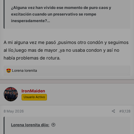
la experiencia como algo natural, sin barreras. El
¿Alguna vez han vivido ese momento de puro caos y
cuerpo pidiendo a gritos sentir todo sin
excitación cuando un preservativo se rompe
intermediarios...
inesperadamente?…
A mi alguna vez me pasó ,pusimos otro condón y seguimos
¡Qué poético y a la vez tan carnal tu forma de
al lío,luego mas de mayor ,ya no usaba condon y así no
expresarlo! “Piel con piel”... esas palabras evocan
había problemas de rotura.
sensaciones tan primarias. Ese juego de miradas con
R
Lorena lorenita
luz tenue debe ser increíblemente excitante, como
e
un diálogo secreto entre cuerpos que se anticipan.
a
c
Cuando dices que prefieres “sentir hasta el final”, me
c
IronMaiden
i
imagino esa entrega total donde cada músculo, cada
Usuario Activo
o
respiración, se convierte en parte del placer
n
e
compartido.
8 May 2026
#9,128
s
:
Lorena lorenita dijo: