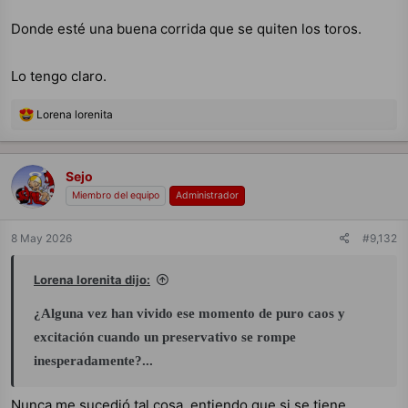
Donde esté una buena corrida que se quiten los toros.
Lo tengo claro.
R
Lorena lorenita
e
a
c
c
Sejo
i
Miembro del equipo
Administrador
o
n
e
8 May 2026
#9,132
s
:
Lorena lorenita dijo:
¿Alguna vez han vivido ese momento de puro caos y
excitación cuando un preservativo se rompe
inesperadamente?...
Nunca me sucedió tal cosa, entiendo que si se tiene