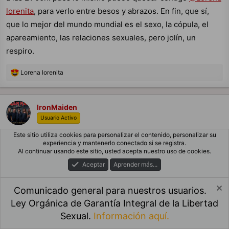
lorenita
, para verlo entre besos y abrazos. En fin, que sí,
que lo mejor del mundo mundial es el sexo, la cópula, el
apareamiento, las relaciones sexuales, pero jolín, un
respiro.
R
Lorena lorenita
e
a
c
c
IronMaiden
i
Usuario Activo
o
n
Este sitio utiliza cookies para personalizar el contenido, personalizar su
e
8 May 2026
#9,133
experiencia y mantenerlo conectado si se registra.
s
Al continuar usando este sitio, usted acepta nuestro uso de cookies.
:
Aceptar
Aprender más...
Lorena lorenita dijo:
El otro día hablamos de que el sexo también se podía
Comunicado general para nuestros usuarios.
considerar un deporte así que ahora os quiero
Ley Orgánica de Garantía Integral de la Libertad
preguntar… ¿Habéis dejado alguna vez de tener sexo por
Sexual.
Información aquí.
Foros
Qué Hay De Nuevo
Iniciar Sesión
Registro
ver o practicar tu deporte favorito?
Las estadísticas