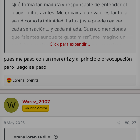
Qué forma tan madura y responsable de entender el
placer ojitos azules! Me encanta que valores tanto la
salud como la intimidad. La luz justa puede realzar
cada sensación... y cada mirada. Cuando mencionas
que “sientes aunque te gusta mirar”, me imagino un
Click para expandir ...
equilibrio perfecto entre entregarte por completo y
disfrutar de cada detalle visual. El deseo tiene su
pues me paso con un meretriz y al principio preocupación
propio lenguaje, ¿verdad?
pero luego se pasó
R
Lorena lorenita
e
a
Vaya, qué apasionada es tu visión del sexo mi
c
c
Warez_2007
ilustrísimo y querido maestro! Esa búsqueda del
W
i
Usuario Activo
placer sibarita donde participar activamente después
o
n
de observar me parece fascinante. La luz tenue sí
e
8 May 2026
#9,127
s
que crea ese ambiente perfecto donde cada detalle
:
se vuelve más intenso... Me encanta cómo describes
Lorena lorenita dijo: