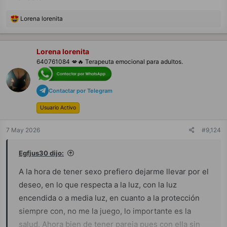
R
Lorena lorenita
e
a
c
c
Lorena lorenita
i
640761084 💋🔥 Terapeuta emocional para adultos.
o
n
e
s
Contactar por Telegram
:
Usuario Activo
7 May 2026
#9,124
Egfjus30 dijo:
A la hora de tener sexo prefiero dejarme llevar por el
deseo, en lo que respecta a la luz, con la luz
encendida o a media luz, en cuanto a la protección
siempre con, no me la juego, lo importante es la
salud. Ahora bien de tener pareja pues con ella sin