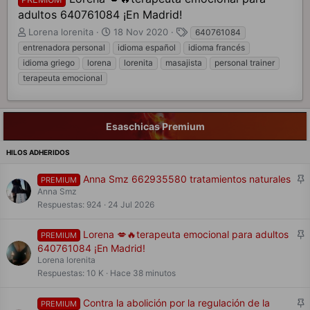
adultos 640761084 ¡En Madrid!
A
F
E
Lorena lorenita
18 Nov 2020
640761084
u
e
t
entrenadora personal
idioma español
idioma francés
t
c
i
idioma griego
lorena
lorenita
masajista
personal trainer
o
h
q
terapeuta emocional
r
a
u
d
d
e
e
e
t
t
i
a
Esaschicas Premium
e
n
s
m
i
a
c
i
F
Anna Smz 662935580 tratamientos naturales
PREMIUM
o
i
Anna Smz
j
Respuestas
924
24 Jul 2026
a
d
F
Lorena 💋🔥terapeuta emocional para adultos
PREMIUM
o
i
640761084 ¡En Madrid!
j
Lorena lorenita
a
Respuestas
10 K
Hace 38 minutos
d
o
F
Contra la abolición por la regulación de la
PREMIUM