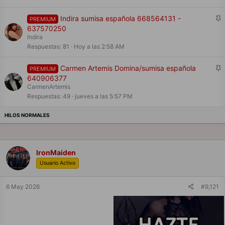
d
o
F
Indira sumisa española 668564131 -
PREMIUM
i
637570250
j
Indira
a
Respuestas
81
Hoy a las 2:58 AM
d
o
F
Carmen Artemis Domina/sumisa española
PREMIUM
i
640906377
j
CarmenArtemis
a
Respuestas
49
jueves a las 5:57 PM
d
o
IronMaiden
Usuario Activo
6 May 2026
#9,121