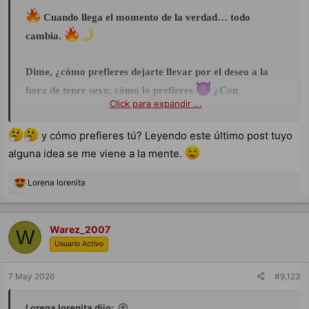
Cuando llega el momento de la verdad… todo
cambia.
Dime, ¿cómo prefieres dejarte llevar por el deseo a la
hora de tener sexo, cómo lo prefieres
¿Con
Click para expandir ...
protección o sin protección? ¿Con la luz encendida,
disfrutando cada mirada, cada gesto, cada detalle…?
y cómo prefieres tú? Leyendo este último post tuyo
¿O con la luz apagada, dejando que el misterio y las
alguna idea se me viene a la mente.
sensaciones guíen cada instante…?
R
Lorena lorenita
e
Quiero leerte… ¿Eres de los que miran… o de los que
a
sienten?
c
c
Warez_2007
W
i
Usuario Activo
o
n
e
7 May 2026
#9,123
s
:
Lorena lorenita dijo: