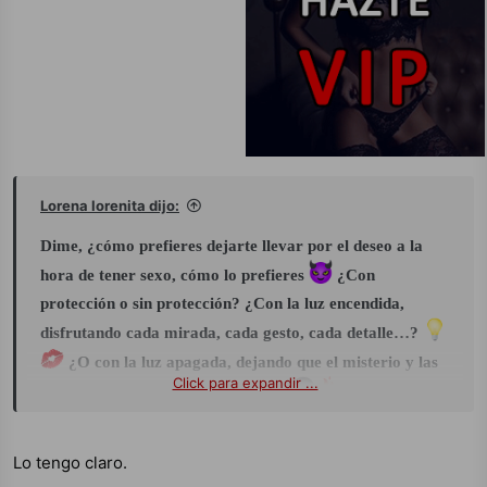
Lorena lorenita dijo:
Dime, ¿cómo prefieres dejarte llevar por el deseo a la
hora de tener sexo, cómo lo prefieres
¿Con
protección o sin protección? ¿Con la luz encendida,
disfrutando cada mirada, cada gesto, cada detalle…?
¿O con la luz apagada, dejando que el misterio y las
Click para expandir ...
sensaciones guíen cada instante…?
Quiero leerte… ¿Eres de los que miran… o de los que
Lo tengo claro.
sienten?...