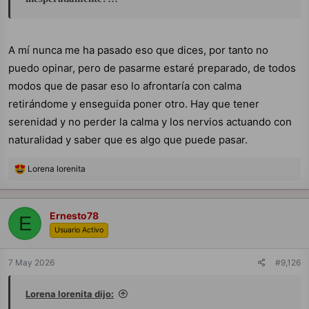
A mí nunca me ha pasado eso que dices, por tanto no
puedo opinar, pero de pasarme estaré preparado, de todos
modos que de pasar eso lo afrontaría con calma
retirándome y enseguida poner otro. Hay que tener
serenidad y no perder la calma y los nervios actuando con
naturalidad y saber que es algo que puede pasar.
R
Lorena lorenita
e
a
c
c
Ernesto78
E
i
Usuario Activo
o
n
e
7 May 2026
#9,126
s
:
Lorena lorenita dijo: