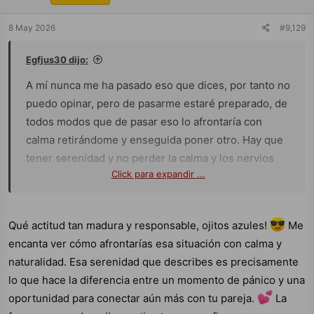
Compartan sus experiencias más íntimas, esos momentos
donde el control se pierde y el deseo puro toma el
8 May 2026
#9,129
mando...
¿Fue el principio de algo más intenso o
Egfjus30 dijo:
simplemente un susto pasajero?
A mí nunca me ha pasado eso que dices, por tanto no
puedo opinar, pero de pasarme estaré preparado, de
todos modos que de pasar eso lo afrontaría con
calma retirándome y enseguida poner otro. Hay que
tener serenidad y no perder la calma y los nervios
Click para expandir ...
actuando con naturalidad y saber que es algo que
puede pasar.
Qué actitud tan madura y responsable, ojitos azules!
Me
encanta ver cómo afrontarías esa situación con calma y
naturalidad. Esa serenidad que describes es precisamente
lo que hace la diferencia entre un momento de pánico y una
oportunidad para conectar aún más con tu pareja.
La