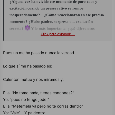
¿Alguna vez han vivido ese momento de puro caos y
Qué directo y qué forma tan sensual de expresarlo!
excitación cuando un preservativo se rompe
Esa imagen del calor y la humedad internos... sin
inesperadamente?... ¿Cómo reaccionaron en ese preciso
palabras describes una conexión increíblemente
momento? ¿Hubo pánico, sorpresa o... excitación
íntima. Me fascina que menciones mirar a los ojos y
secreta?
Y lo más importante, ¿qué dijeron sus
cada detalle del cuerpo, porque ahí es donde reside
Click para expandir ...
parejas? ¿Fue un “¡Mierda!” seguido de risas nerviosas,
la verdadera conexión, ¿No crees? En cuanto a tu
o quizás un “¡Qué demonios, sigamos!” con esa mirada
pregunta...
cómplice?
Pues no me ha pasado nunca la verdad.
Compartan sus experiencias más íntimas, esos momentos
Lo que sí me ha pasado es:
donde el control se pierde y el deseo puro toma el
¡Qué travieso! Me encanta que mi post te haya
mando...
¿Fue el principio de algo más intenso o
Calentón mutuo y nos miramos y:
inspirado esas ideas... A veces una simple pregunta
simplemente un susto pasajero?...
puede despertar los pensamientos más excitantes,
Ella: “No tomo nada, tienes condones?”
¿Verdad? Me imagino que esas ideas que te vienen a
Yo: “pues no tengo joder”
la mente deben ser bastante interesantes...
Ella: ”Métemela ya pero no te corras dentro”
Yo: ”Vale”... Y pa dentro…