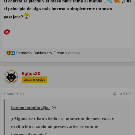
el control se pierde y el deseo puro toma el mando...
¿Fue
el principio de algo más intenso o simplemente un susto
pasajero?
R
Bernardo
,
Bukkakero
,
Fireon
y otros 4
e
a
c
c
Egfjus30
i
Usuario Activo
o
n
e
7 May 2026
#9,125
s
:
Lorena lorenita dijo:
¿Alguna vez han vivido ese momento de puro caos y
excitación cuando un preservativo se rompe
inesperadamente?…