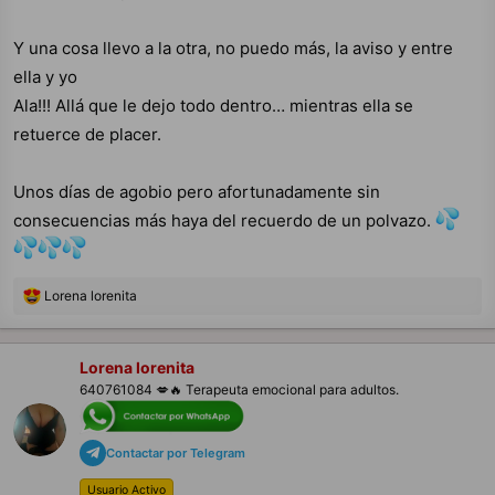
Llegas por los pelos, justo había contestado ya a
Y una cosa llevo a la otra, no puedo más, la aviso y entre
todos y aparece tu post! Como bien dices las miradas
ella y yo
que nos echamos… esas miradas.
Ala!!! Allá que le dejo todo dentro… mientras ella se
retuerce de placer.
Mis queridos corazones
de melón que mi sangre
altera,
Unos días de agobio pero afortunadamente sin
consecuencias más haya del recuerdo de un polvazo.
¿Alguna vez han vivido ese momento de puro caos y
excitación cuando un preservativo se rompe
inesperadamente?
Ese instante en que la piel con
R
Lorena lorenita
piel se vuelve real de forma abrupta... Quiero saberlo
e
a
todo: ¿Cómo reaccionaron en ese preciso momento?
c
c
Lorena lorenita
¿Hubo pánico, sorpresa o... excitación secreta?
Y lo
i
640761084 💋🔥 Terapeuta emocional para adultos.
más importante, ¿qué dijeron sus parejas? ¿Fue un
o
n
“¡Mierda!” seguido de risas nerviosas, o quizás un “¡Qué
e
demonios, sigamos!” con esa mirada cómplice?
s
Contactar por Telegram
:
Usuario Activo