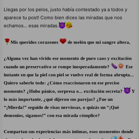
hacer el amor sea con luz o sin luz y soy de los que
Llegas por los pelos, justo había contestado ya a todos y
sienten que aveces también se consigue mirándote.
aparece tu post! Como bien dices las miradas que nos
echamos… esas miradas.
Mis queridos corazones
de melón que mi sangre altera,
¿Alguna vez han vivido ese momento de puro caos y excitación
cuando un preservativo se rompe inesperadamente?
Ese
instante en que la piel con piel se vuelve real de forma abrupta...
Quiero saberlo todo: ¿Cómo reaccionaron en ese preciso
momento? ¿Hubo pánico, sorpresa o... excitación secreta?
Y
lo más importante, ¿qué dijeron sus parejas? ¿Fue un
“¡Mierda!” seguido de risas nerviosas, o quizás un “¡Qué
demonios, sigamos!” con esa mirada cómplice?
Compartan sus experiencias más íntimas, esos momentos donde