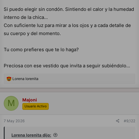
Si puedo elegir sin condón. Sintiendo el calor y la humedad
interno de la chica…
Con suficiente luz para mirar a los ojos y a cada detalle de
su cuerpo y del momento.
Tu como prefieres que te lo haga?
Preciosa con ese vestido que invita a seguir subiéndolo…
R
Lorena lorenita
e
a
c
c
Majoni
M
i
Usuario Activo
o
n
e
7 May 2026
#9,122
s
:
Lorena lorenita dijo: